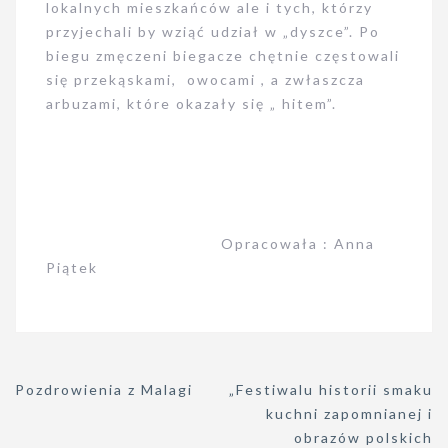
lokalnych mieszkańców ale i tych, którzy
przyjechali by wziąć udział w „dyszce”. Po
biegu zmęczeni biegacze chętnie częstowali
się przekąskami, owocami , a zwłaszcza
arbuzami, które okazały się „ hitem”.
Opracowała : Anna
Piątek
Nawigacja
Pozdrowienia z Malagi
„Festiwalu historii smaku
wpisu
kuchni zapomnianej i
obrazów polskich