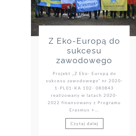
Z Eko-Europą do
sukcesu
zawodowego
Projekt „Z Eko- Europą do
sukcesu zawodowego” nr 2020-
1-PL01-KA 102- 080843
realizowany w latach 2020-
2022 finansowany z Programu
Erasmus +...
Czytaj dalej