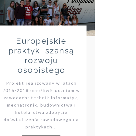
Europejskie
praktyki szansą
rozwoju
osobistego
Projekt realizowany w latach
2016-2018 umożliwił uczniom w
zawodach: technik informatyk,
mechatronik, budownictwa i
hotelarstwa zdobycie
doświadczenia zawodowego na
praktykach...