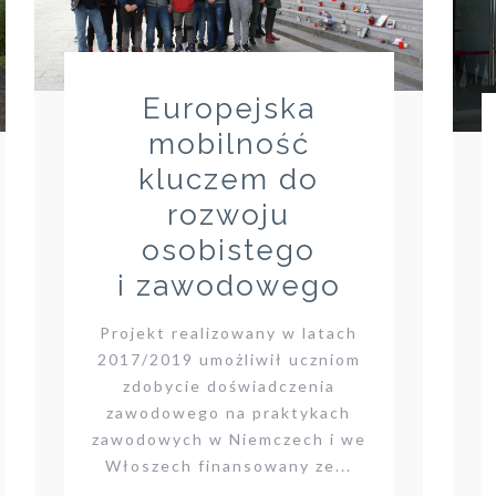
Europejska
mobilność
kluczem do
rozwoju
osobistego
i zawodowego
Projekt realizowany w latach
2017/2019 umożliwił uczniom
zdobycie doświadczenia
zawodowego na praktykach
zawodowych w Niemczech i we
Włoszech finansowany ze...