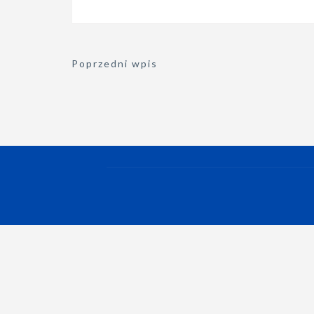
Nawigacja
Poprzedni wpis
wpisu