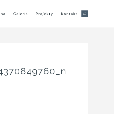
wna
Galeria
Projekty
Kontakt
24370849760_n