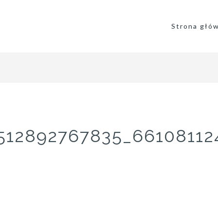
Strona głó
512892767835_6610811