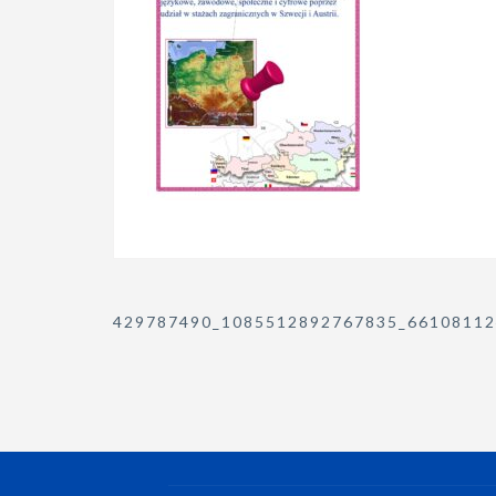
Nawigacja
429787490_1085512892767835_66108112
wpisu