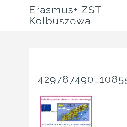
Skip
Erasmus+ ZST
to
content
Kolbuszowa
429787490_1085