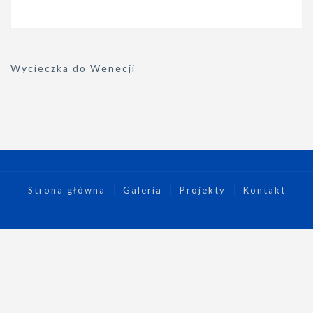
Nawigacja
Wycieczka do Wenecji
wpisu
Strona główna
Galeria
Projekty
Kontakt