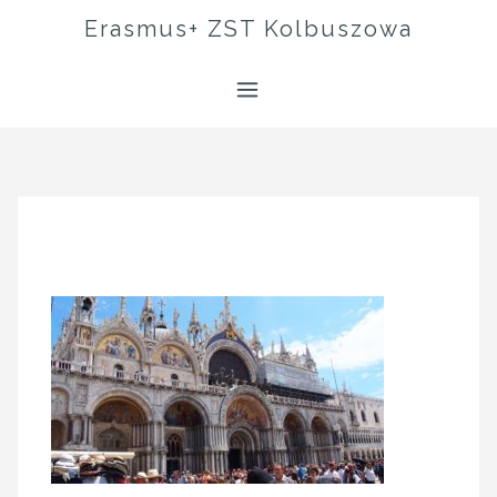
Skip
Erasmus+ ZST Kolbuszowa
to
content