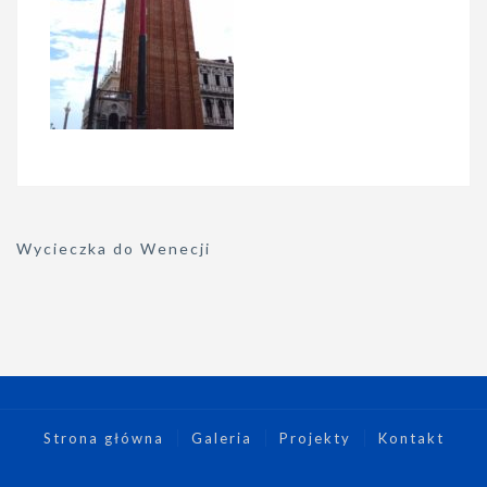
Nawigacja
Wycieczka do Wenecji
wpisu
Strona główna
Galeria
Projekty
Kontakt