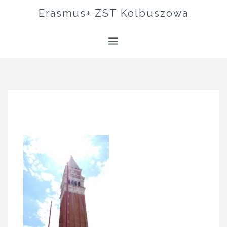
Skip
Erasmus+ ZST Kolbuszowa
to
content