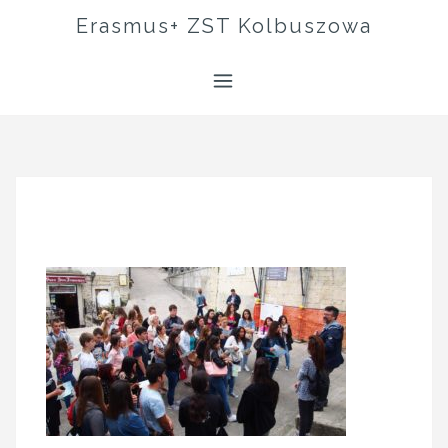
Skip
Erasmus+ ZST Kolbuszowa
to
content