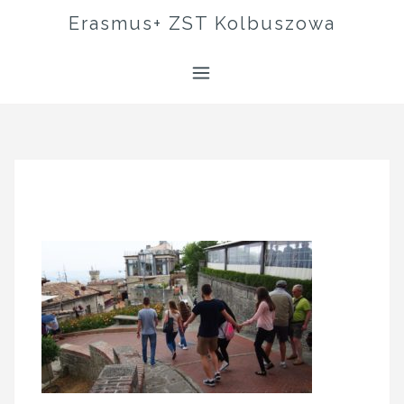
Skip
Erasmus+ ZST Kolbuszowa
to
content