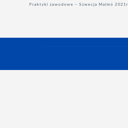
Nawigacja
Praktyki zawodowe – Szwecja Malmö 2021r
wpisu