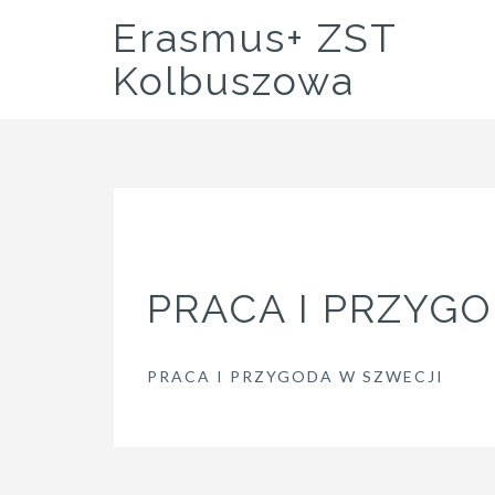
Skip
Erasmus+ ZST
to
content
Kolbuszowa
PRACA I PRZYG
PRACA I PRZYGODA W SZWECJI