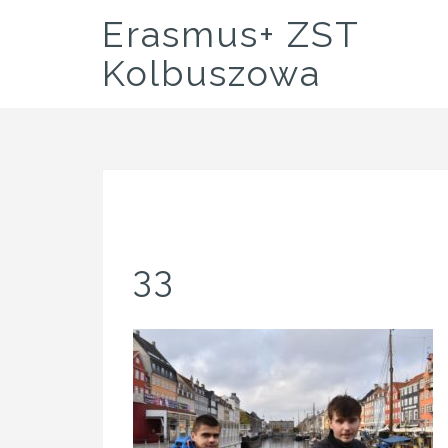
Skip
Erasmus+ ZST
to
content
Kolbuszowa
33