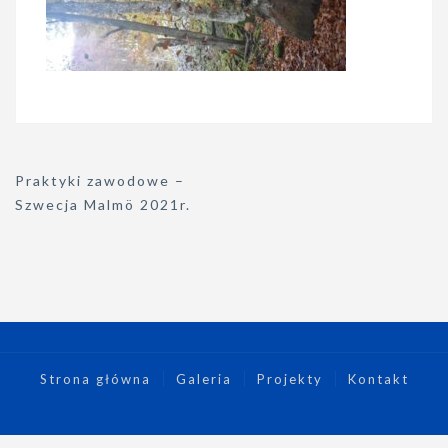
Nawigacja
Praktyki zawodowe –
wpisu
Szwecja Malmö 2021r.
Strona główna
Galeria
Projekty
Kontakt