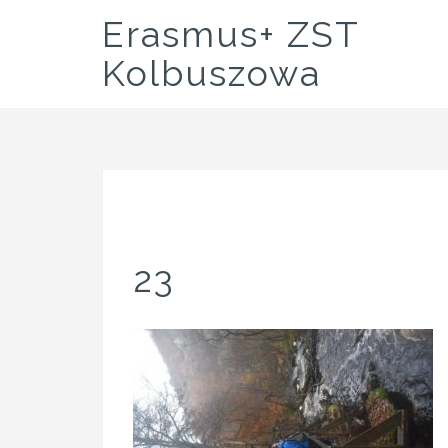
Skip
Erasmus+ ZST
to
content
Kolbuszowa
23