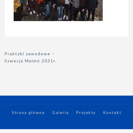
Nawigacja
Praktyki zawodowe –
wpisu
Szwecja Malmö 2021r.
Strona główna
Galeria
Projekty
Kontakt