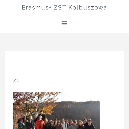
Skip
Erasmus+ ZST Kolbuszowa
to
content
21