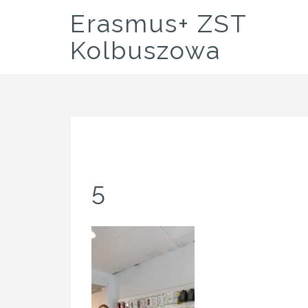
Skip
Erasmus+ ZST
to
content
Kolbuszowa
5