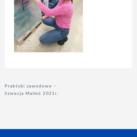
Nawigacja
Praktyki zawodowe –
wpisu
Szwecja Malmö 2021r.