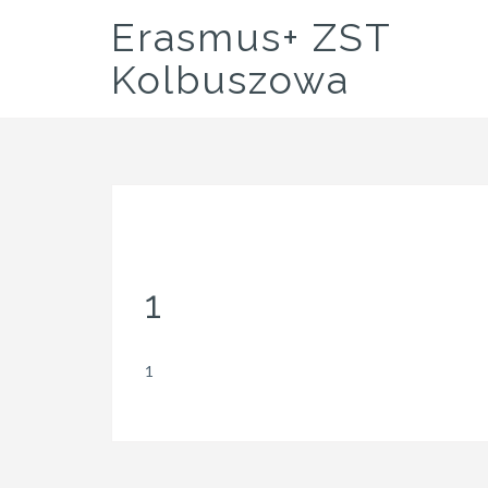
Skip
Erasmus+ ZST
to
content
Kolbuszowa
1
1