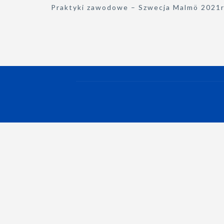
Nawigacja
Praktyki zawodowe – Szwecja Malmö 2021r
wpisu