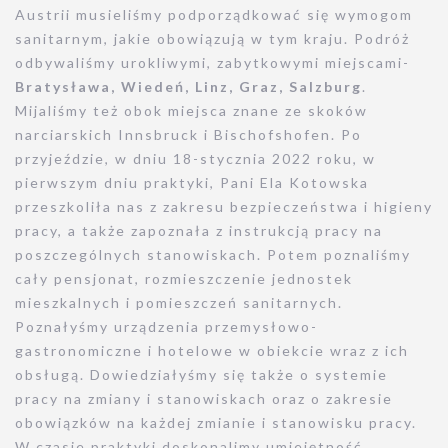
Austrii musieliśmy podporządkować się wymogom
sanitarnym, jakie obowiązują w tym kraju. Podróż
odbywaliśmy urokliwymi, zabytkowymi miejscami-
Bratysława, Wiedeń, Linz, Graz, Salzburg
.
Mijaliśmy też obok miejsca znane ze skoków
narciarskich Innsbruck i Bischofshofen. Po
przyjeździe, w dniu 18-stycznia 2022 roku, w
pierwszym dniu praktyki, Pani Ela Kotowska
przeszkoliła nas z zakresu bezpieczeństwa i higieny
pracy, a także zapoznała z instrukcją pracy na
poszczególnych stanowiskach. Potem poznaliśmy
cały pensjonat, rozmieszczenie jednostek
mieszkalnych i pomieszczeń sanitarnych.
Poznałyśmy urządzenia przemysłowo-
gastronomiczne i hotelowe w obiekcie wraz z ich
obsługą. Dowiedziałyśmy się także o systemie
pracy na zmiany i stanowiskach oraz o zakresie
obowiązków na każdej zmianie i stanowisku pracy.
W czasie praktyki doskonalimy umiejętność