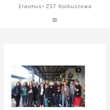
Skip
Erasmus+ ZST Kolbuszowa
to
content