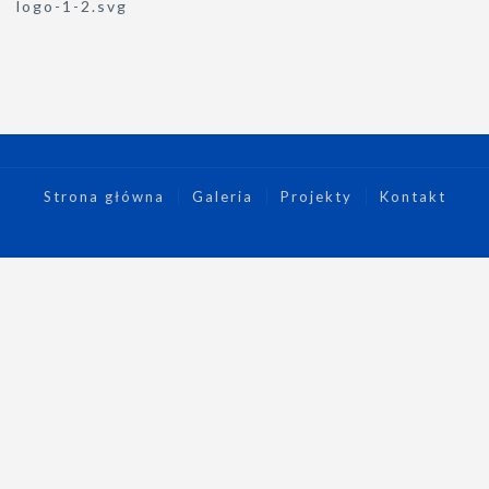
Nawigacja
logo-1-2.svg
wpisu
Strona główna
Galeria
Projekty
Kontakt