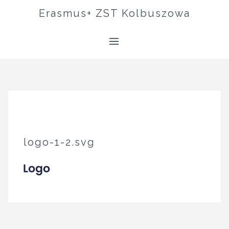
Skip
Erasmus+ ZST Kolbuszowa
to
content
logo-1-2.svg