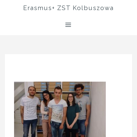
Skip
Erasmus+ ZST Kolbuszowa
to
content