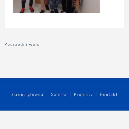
Nawigacja
Poprzedni wpis
wpisu
Strona główna
Galeria
Projekty
Kontakt