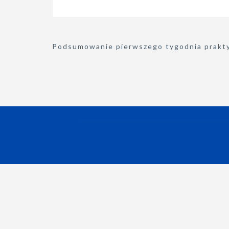
Nawigacja
Podsumowanie pierwszego tygodnia prakt
wpisu