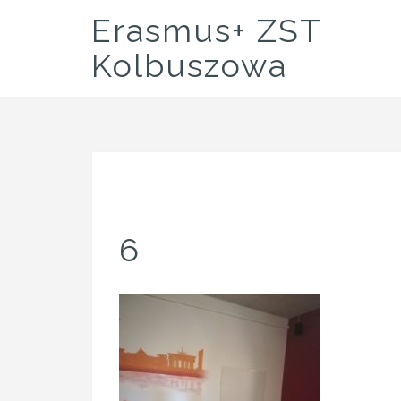
Skip
Erasmus+ ZST
to
content
Kolbuszowa
6