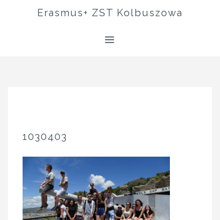
Skip
Erasmus+ ZST Kolbuszowa
to
content
1030403