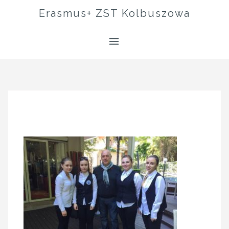
Skip
Erasmus+ ZST Kolbuszowa
to
content