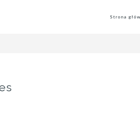
Strona głó
es