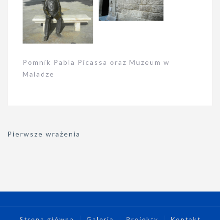
Pomnik Pabla Picassa oraz Muzeum w
Maladze
Nawigacja
Pierwsze wrażenia
wpisu
Strona główna
Galeria
Projekty
Kontakt